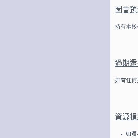
圖書預
持有本校
過期還
如有任何
資源損
如讀