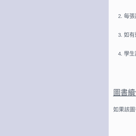
每張
如有
學生
圖書續
如果該圖