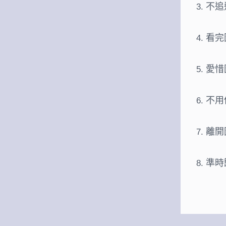
不追
看完
愛惜
不用
離開
準時