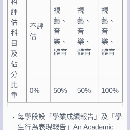
科
視
視
視
評
藝、
藝、
藝、
估
不評
音
音
音
科
估
樂、
樂、
樂、
目
體育
體育
體育
及
佔
分
比
0%
50%
50%
100%
重
每學段設「學業成績報告」及「學
生行為表現報告」An Academic