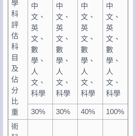
學
中
中
中
中
科
文、
文、
文、
文、
評
英
英
英
英
估
文、
文、
文、
文、
科
數
數
數
數
目
學、
學、
學、
學、
及
人
人
人
人
佔
文、
文、
文、
文、
分
科學
科學
科學
科學
比
30%
30%
40%
100%
重
術