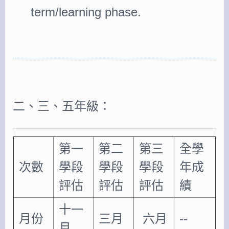
term/learning phase.
二、三、五年級：
第一
第二
第三
全學
次數
學段
學段
學段
年成
評估
評估
評估
績
十一
月份
三月
六月
--
月