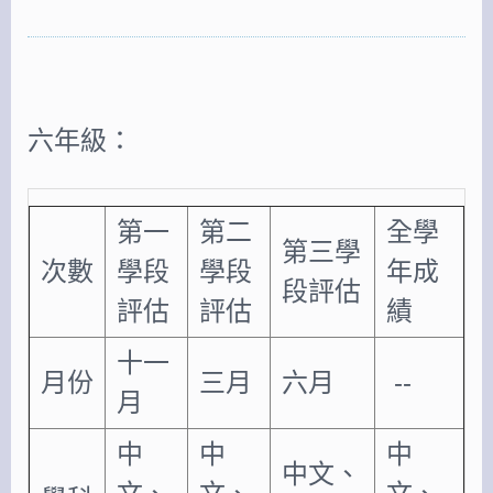
六年級：
第一
第二
全學
第三學
次數
學段
學段
年成
段評估
評估
評估
績
十一
月份
三月
六月
--
月
中
中
中
中文、