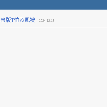
紀念版T恤及風褸
2024.12.13