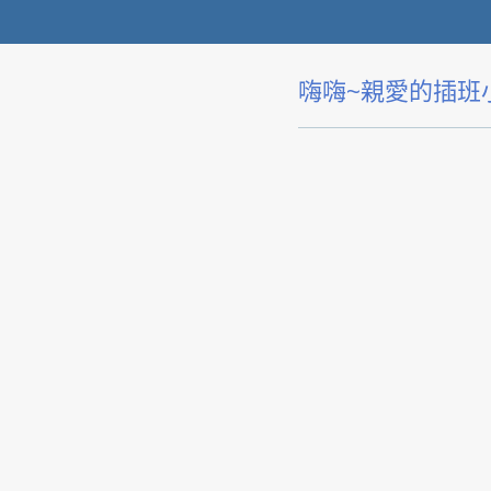
嗨嗨~親愛的插班