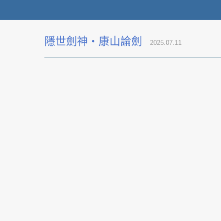
隱世劍神・康山論劍
2025.07.11