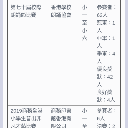
第七十屆校際
香港學校
小
參賽者：
朗誦節比賽
朗誦協會
一
62人
至
冠軍：1
小
人
六
亞軍：1
人
季軍：4
人
優良獎
狀：42
人
良好獎
狀：4人
2019商務全港
商務印書
小
參賽者：
小學生普出非
館香港有
一
6人
凡才藝比賽
限公司
至
決賽：2