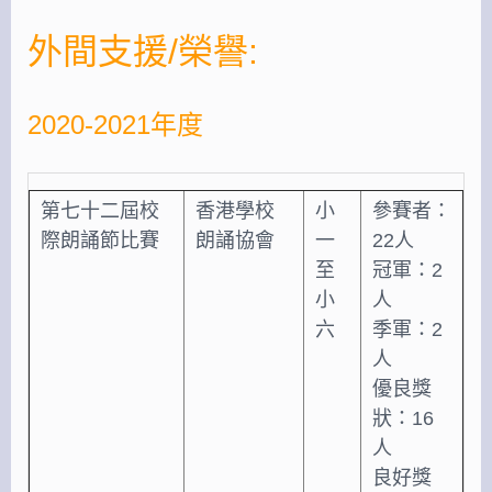
外間支援/榮譽:
2020-2021年度
第七十二屆校
香港學校
小
參賽者：
際朗誦節比賽
朗誦協會
一
22人
至
冠軍：2
小
人
六
季軍：2
人
優良獎
狀：16
人
良好獎