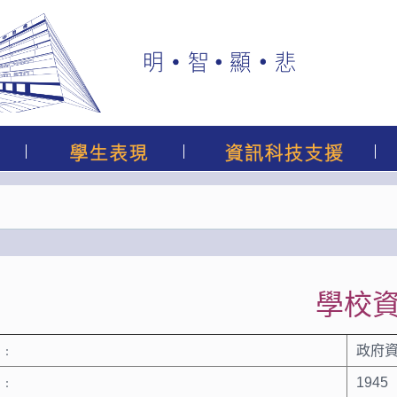
學校
﹕
政府資
﹕
1945