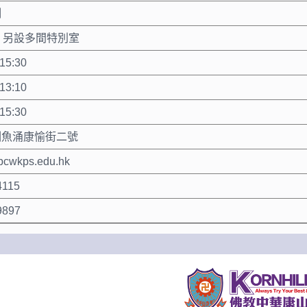
制
，另設多間特別室
15:30
13:10
15:30
鰂魚涌康愉街二號
bcwkps.edu.hk
4115
9897