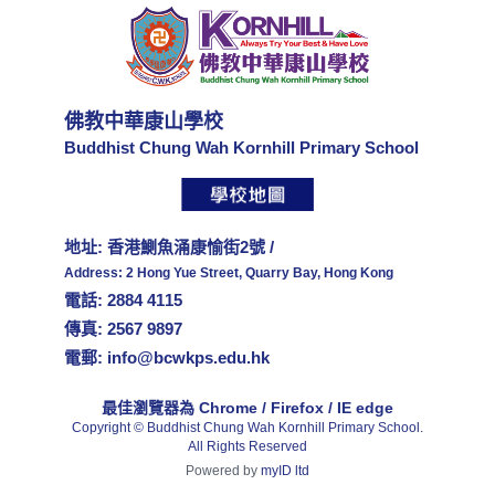
佛教中華康山學校
Buddhist Chung Wah Kornhill Primary School
地址: 香港鰂魚涌康愉街2號 /
Address: 2 Hong Yue Street, Quarry Bay, Hong Kong
電話: 2884 4115
傳真: 2567 9897
電郵:
info@bcwkps.edu.hk
最佳瀏覽器為 Chrome / Firefox / IE edge
Copyright © Buddhist Chung Wah Kornhill Primary School.
All Rights Reserved
Powered by
myID ltd