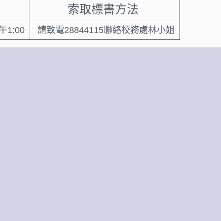
期
索取標書方法
午1:00
請致電28844115聯絡校務處林小姐